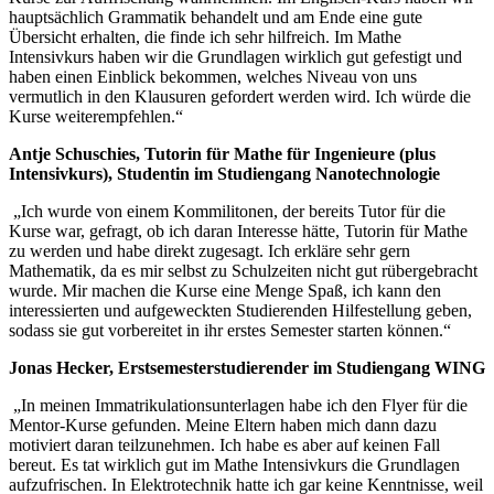
hauptsächlich Grammatik behandelt und am Ende eine gute
Übersicht erhalten, die finde ich sehr hilfreich. Im Mathe
Intensivkurs haben wir die Grundlagen wirklich gut gefestigt und
haben einen Einblick bekommen, welches Niveau von uns
vermutlich in den Klausuren gefordert werden wird. Ich würde die
Kurse weiterempfehlen.“
Antje Schuschies, Tutorin für Mathe für Ingenieure (plus
Intensivkurs), Studentin im Studiengang Nanotechnologie
„Ich wurde von einem Kommilitonen, der bereits Tutor für die
Kurse war, gefragt, ob ich daran Interesse hätte, Tutorin für Mathe
zu werden und habe direkt zugesagt. Ich erkläre sehr gern
Mathematik, da es mir selbst zu Schulzeiten nicht gut rübergebracht
wurde. Mir machen die Kurse eine Menge Spaß, ich kann den
interessierten und aufgeweckten Studierenden Hilfestellung geben,
sodass sie gut vorbereitet in ihr erstes Semester starten können.“
Jonas Hecker, Erstsemesterstudierender im Studiengang WING
„In meinen Immatrikulationsunterlagen habe ich den Flyer für die
Mentor-Kurse gefunden. Meine Eltern haben mich dann dazu
motiviert daran teilzunehmen. Ich habe es aber auf keinen Fall
bereut. Es tat wirklich gut im Mathe Intensivkurs die Grundlagen
aufzufrischen. In Elektrotechnik hatte ich gar keine Kenntnisse, weil