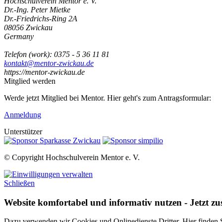
Hochschulverein Mentor e. V.
Dr.-Ing. Peter Mietke
Dr.-Friedrichs-Ring 2A
08056
Zwickau
Germany
Telefon
(
work
)
:
0375 - 5 36 11 81
kontakt@mentor-zwickau.de
https://mentor-zwickau.de
Mitglied werden
Werde jetzt Mitglied bei Mentor. Hier geht's zum Antragsformular:
Anmeldung
Unterstützer
© Copyright Hochschulverein Mentor e. V.
Schließen
Website komfortabel und informativ nutzen - Jetzt z
Dazu verwenden wir Cookies und Onlinedienste Dritter. Hier finden Si