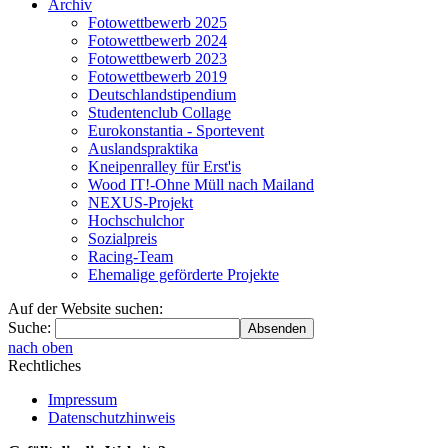
Archiv
Fotowettbewerb 2025
Fotowettbewerb 2024
Fotowettbewerb 2023
Fotowettbewerb 2019
Deutschlandstipendium
Studentenclub Collage
Eurokonstantia - Sportevent
Auslandspraktika
Kneipenralley für Erst'is
Wood IT!-Ohne Müll nach Mailand
NEXUS-Projekt
Hochschulchor
Sozialpreis
Racing-Team
Ehemalige geförderte Projekte
Auf der Website suchen:
Suche:
nach oben
Rechtliches
Impressum
Datenschutzhinweis